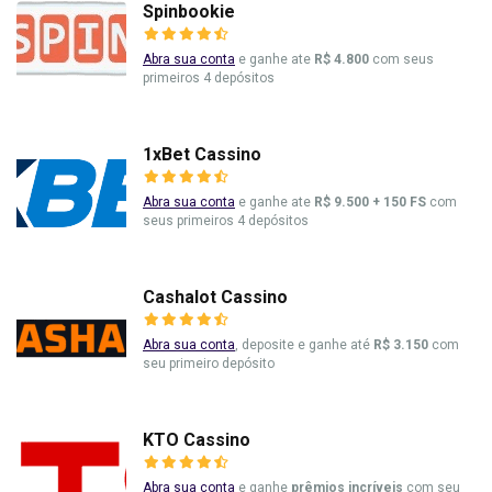
Spinbookie
Abra sua conta
e ganhe ate
R$ 4.800
com seus
primeiros 4 depósitos
1xBet Cassino
Abra sua conta
e ganhe ate
R$ 9.500 + 150 FS
com
seus primeiros 4 depósitos
Cashalot Cassino
Abra sua conta
, deposite e ganhe até
R$ 3.150
com
seu primeiro depósito
KTO Cassino
Abra sua conta
e ganhe
prêmios incríveis
com seu