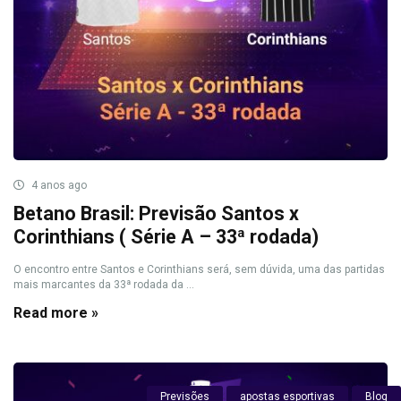
4 anos ago
Betano Brasil: Previsão Santos x
Corinthians ( Série A – 33ª rodada)
O encontro entre Santos e Corinthians será, sem dúvida, uma das partidas
mais marcantes da 33ª rodada da ...
Read more »
Previsões
apostas esportivas
Blog