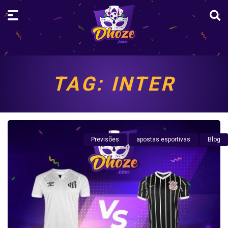
TAG:
INTER
Previsões
apostas esportivas
Blog