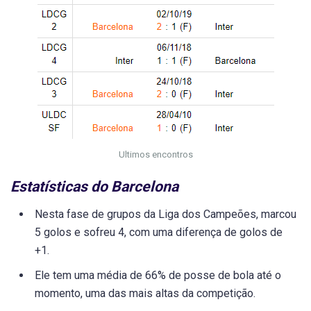
Ultimos encontros
Estatísticas do Barcelona
Nesta fase de grupos da Liga dos Campeões, marcou
5 golos e sofreu 4, com uma diferença de golos de
+1.
Ele tem uma média de 66% de posse de bola até o
momento, uma das mais altas da competição.