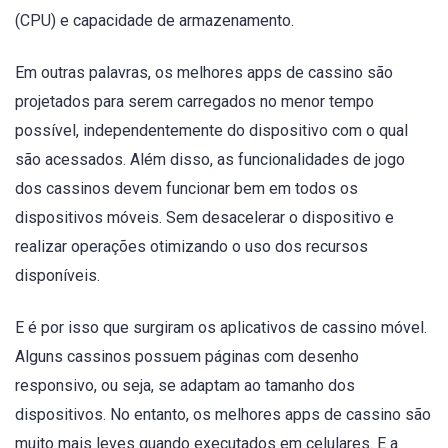
(CPU) e capacidade de armazenamento.
Em outras palavras, os melhores apps de cassino são
projetados para serem carregados no menor tempo
possível, independentemente do dispositivo com o qual
são acessados. Além disso, as funcionalidades de jogo
dos cassinos devem funcionar bem em todos os
dispositivos móveis. Sem desacelerar o dispositivo e
realizar operações otimizando o uso dos recursos
disponíveis.
E é por isso que surgiram os aplicativos de cassino móvel.
Alguns cassinos possuem páginas com desenho
responsivo, ou seja, se adaptam ao tamanho dos
dispositivos. No entanto, os melhores apps de cassino são
muito mais leves quando executados em celulares. E a