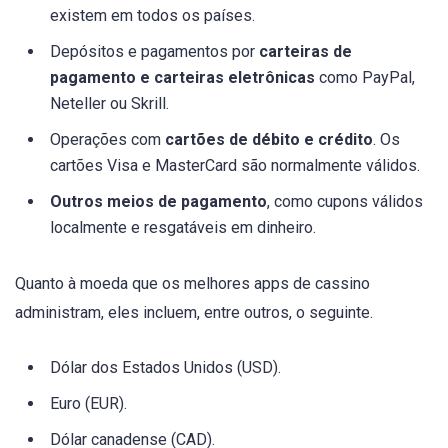
existem em todos os países.
Depósitos e pagamentos por
carteiras de
pagamento e carteiras eletrônicas
como PayPal,
Neteller ou Skrill.
Operações com
cartões de débito e crédito
. Os
cartões Visa e MasterCard são normalmente válidos.
Outros meios de pagamento
, como cupons válidos
localmente e resgatáveis ​​em dinheiro.
Quanto à moeda que os melhores apps de cassino
administram, eles incluem, entre outros, o seguinte.
Dólar dos Estados Unidos (USD).
Euro (EUR).
Dólar canadense (CAD).