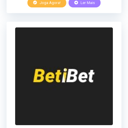
Joga Agora!
Ler Mais