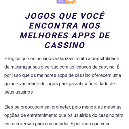
JOGOS QUE VOCÊ
ENCONTRA NOS
MELHORES APPS DE
CASSINO
É lógico que os usuários valorizam muito a possibilidade
de maximizar sua diversão com aplicativos de cassino. É
por isso que os melhores apps de cassino oferecem uma
grande variedade de jogos para garantir a fidelidade de
seus usuários.
Eles se preocupam em prometer, pelo menos, as mesmas
opções de entretenimento que os usuários do cassino têm
em sua versão para computador. É por isso que você