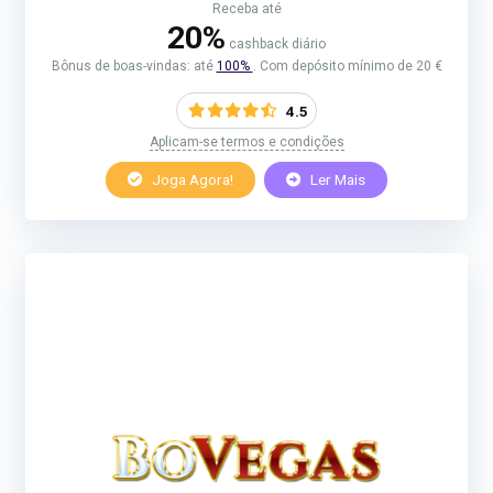
Receba até
20%
cashback diário
Bônus de boas-vindas: até
100%
. Com depósito mínimo de 20 €
4.5
Aplicam-se termos e condições
Joga Agora!
Ler Mais