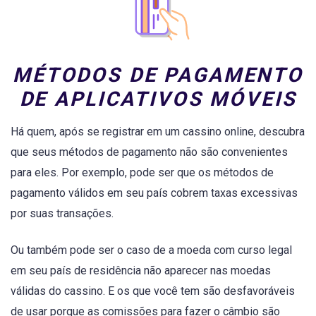
MÉTODOS DE PAGAMENTO
DE APLICATIVOS MÓVEIS
Há quem, após se registrar em um cassino online, descubra
que seus métodos de pagamento não são convenientes
para eles. Por exemplo, pode ser que os métodos de
pagamento válidos em seu país cobrem taxas excessivas
por suas transações.
Ou também pode ser o caso de a moeda com curso legal
em seu país de residência não aparecer nas moedas
válidas do cassino. E os que você tem são desfavoráveis ​​
de usar porque as comissões para fazer o câmbio são