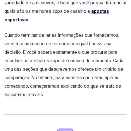
variedade de aplicativos, é bom que você possa diferenciar
quais são os melhores apps de cassino e
apostas
esportivas
.
Quando terminar de ler as informações que fornecemos,
você terá uma série de critérios nos qual basear sua
decisão. E você saberá exatamente o que procurar para
escolher os melhores apps de cassino do momento. Cada
uma das seções que descrevemos oferece um critério de
comparação. No entanto, para aqueles que estão apenas
começando, começaremos explicando do que se trata os
aplicativos móveis.