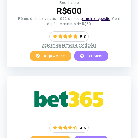
Receba até
R$600
Bônus de boas-vindas: 100% do seu
primeiro depósito
. Com
depósito mínimo de R$60
5.0
Aplicam-se termos e condições
Joga Agora!
Ler Mais
4.5