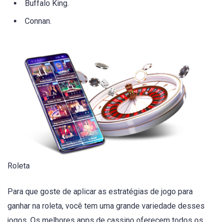
Buffalo King.
Connan.
Roleta
Para que goste de aplicar as estratégias de jogo para
ganhar na roleta, você tem uma grande variedade desses
jogos. Os melhores apps de cassino oferecem todos os