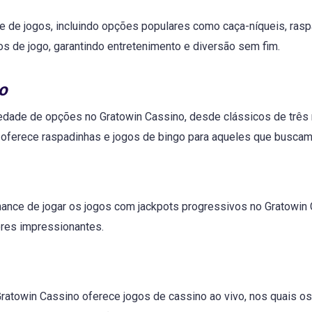
 de jogos, incluindo opções populares como caça-níqueis, rasp
s de jogo, garantindo entretenimento e diversão sem fim.
o
iedade de opções no Gratowin Cassino, desde clássicos de três
oferece raspadinhas e jogos de bingo para aqueles que buscam 
hance de jogar os jogos com jackpots progressivos no Gratowin
ores impressionantes.
ratowin Cassino oferece jogos de cassino ao vivo, nos quais os