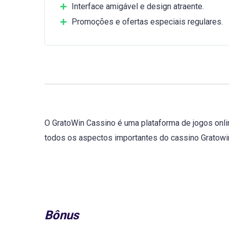
Interface amigável e design atraente.
Promoções e ofertas especiais regulares.
O GratoWin Cassino é uma plataforma de jogos onli
todos os aspectos importantes do cassino Gratowin
Bônus