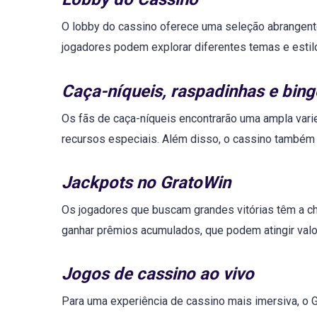
O lobby do cassino oferece uma seleção abrangente
jogadores podem explorar diferentes temas e estilo
Caça-níqueis, raspadinhas e bing
Os fãs de caça-níqueis encontrarão uma ampla var
recursos especiais. Além disso, o cassino também 
Jackpots no GratoWin
Os jogadores que buscam grandes vitórias têm a c
ganhar prêmios acumulados, que podem atingir val
Jogos de cassino ao vivo
Para uma experiência de cassino mais imersiva, o G