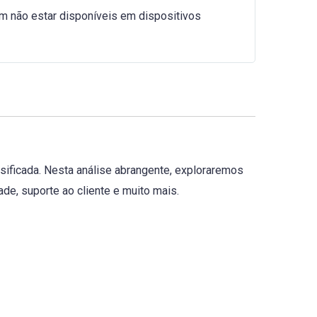
m não estar disponíveis em dispositivos
sificada. Nesta análise abrangente, exploraremos
de, suporte ao cliente e muito mais.