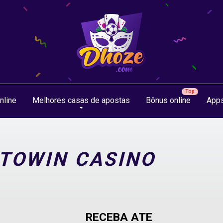
nline
Melhores casas de apostas
Bônus online
Apps
ATOWIN CASINO
RECEBA ATE