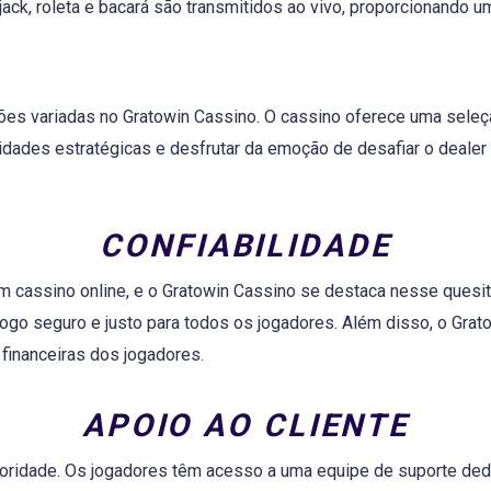
ck, roleta e bacará são transmitidos ao vivo, proporcionando u
s variadas no Gratowin Cassino. O cassino oferece uma seleção
dades estratégicas e desfrutar da emoção de desafiar o dealer 
CONFIABILIDADE
um cassino online, e o Gratowin Cassino se destaca nesse quesi
ogo seguro e justo para todos os jogadores. Além disso, o Gratow
financeiras dos jogadores.
APOIO AO CLIENTE
rioridade. Os jogadores têm acesso a uma equipe de suporte ded