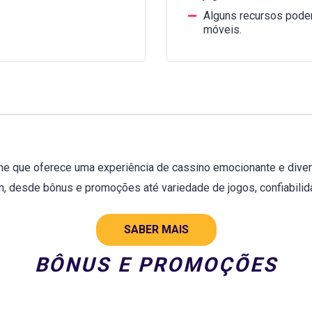
Alguns recursos pode
móveis.
ne que oferece uma experiência de cassino emocionante e diver
, desde bônus e promoções até variedade de jogos, confiabilida
SABER MAIS
BÔNUS E PROMOÇÕES