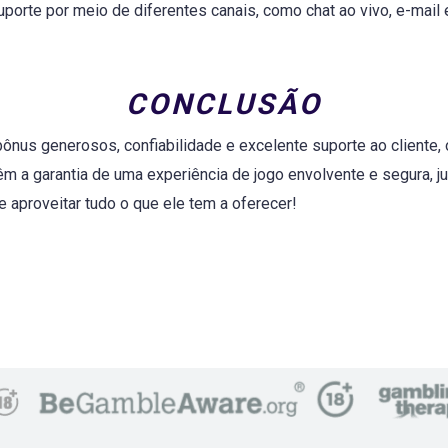
orte por meio de diferentes canais, como chat ao vivo, e-mail e
CONCLUSÃO
ônus generosos, confiabilidade e excelente suporte ao cliente
 têm a garantia de uma experiência de jogo envolvente e segura,
 aproveitar tudo o que ele tem a oferecer!