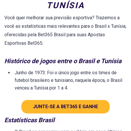
TUNÍSIA
Você quer melhorar sua previsão esportiva? Trazemos a
você as estatísticas mais relevantes para o Brasil x Tunísia,
oferecidas pela Bet365 Brasil para suas Apostas
Esportivas Bet365:
Histórico de jogos entre o Brasil e Tunísia
Junho de 1973: Foi o único jogo entre os times de
futebol brasileiro e tunisiano, naquela época, o Brasil
venceu a Tunísia por 1 a 4.
JUNTE-SE A BET365 E GANHE
Estatísticas Brasil