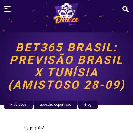
BET365 BRASIL:
PREVISÃO BRASIL
X TUNÍSIA
(AMISTOSO 28-09)
Previsões
apostas esportivas
Blog
by
jogo02