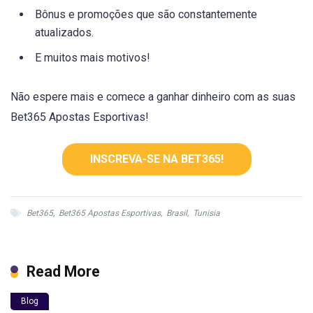
Bônus e promoções que são constantemente
atualizados.
E muitos mais motivos!
Não espere mais e comece a ganhar dinheiro com as suas
Bet365 Apostas Esportivas!
INSCREVA-SE NA BET365!
Bet365
,
Bet365 Apostas Esportivas
,
Brasil
,
Tunisia
Read More
Blog