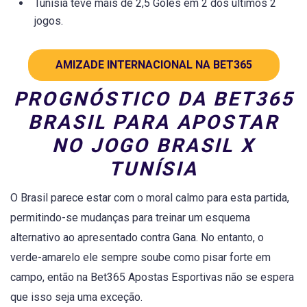
Tunísia teve mais de 2,5 Goles em 2 dos últimos 2
jogos.
AMIZADE INTERNACIONAL NA BET365
PROGNÓSTICO DA
BET365
BRASIL
PARA APOSTAR
NO JOGO BRASIL X
TUNÍSIA
O Brasil parece estar com o moral calmo para esta partida,
permitindo-se mudanças para treinar um esquema
alternativo ao apresentado contra Gana. No entanto, o
verde-amarelo ele sempre soube como pisar forte em
campo, então na Bet365 Apostas Esportivas não se espera
que isso seja uma exceção.