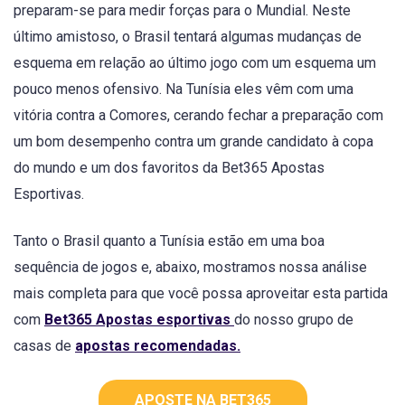
preparam-se para medir forças para o Mundial. Neste
último amistoso, o Brasil tentará algumas mudanças de
esquema em relação ao último jogo com um esquema um
pouco menos ofensivo. Na Tunísia eles vêm com uma
vitória contra a Comores, cerando fechar a preparação com
um bom desempenho contra um grande candidato à copa
do mundo e um dos favoritos da Bet365 Apostas
Esportivas.
Tanto o Brasil quanto a Tunísia estão em uma boa
sequência de jogos e, abaixo, mostramos nossa análise
mais completa para que você possa aproveitar esta partida
com
Bet365 Apostas esportivas
do nosso grupo de
casas de
apostas recomendadas.
APOSTE NA BET365