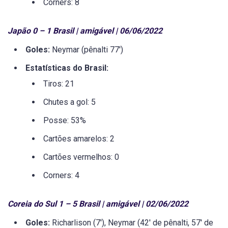
Corners: 8
Japão 0 – 1 Brasil | amigável | 06/06/2022
Goles:
Neymar (pênalti 77′)
Estatísticas do Brasil:
Tiros: 21
Chutes a gol: 5
Posse: 53%
Cartões amarelos: 2
Cartões vermelhos: 0
Corners: 4
Coreia do Sul 1 – 5 Brasil | amigável | 02/06/2022
Goles:
Richarlison (7′), Neymar (42′ de pênalti, 57′ de