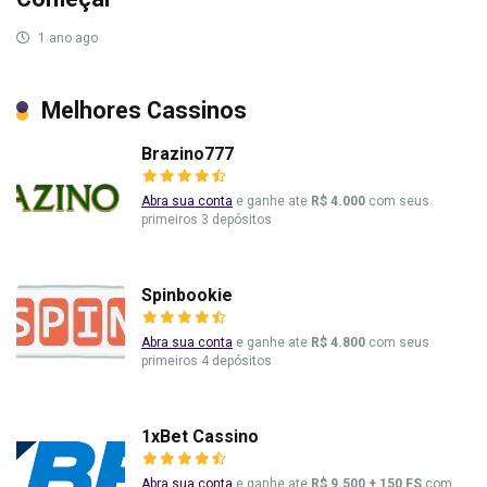
1 ano ago
Melhores Cassinos
Brazino777
Abra sua conta
e ganhe ate
R$ 4.000
com seus
primeiros 3 depósitos
Spinbookie
Abra sua conta
e ganhe ate
R$ 4.800
com seus
primeiros 4 depósitos
1xBet Cassino
Abra sua conta
e ganhe ate
R$ 9.500 + 150 FS
com