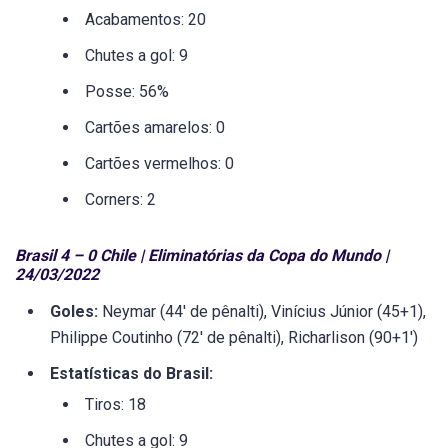
Acabamentos: 20
Chutes a gol: 9
Posse: 56%
Cartões amarelos: 0
Cartões vermelhos: 0
Corners: 2
Brasil 4 – 0 Chile | Eliminatórias da Copa do Mundo |
24/03/2022
Goles:
Neymar (44′ de pênalti), Vinícius Júnior (45+1),
Philippe Coutinho (72′ de pênalti), Richarlison (90+1′)
Estatísticas do Brasil:
Tiros: 18
Chutes a gol: 9