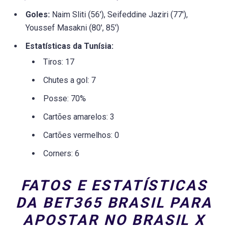
Goles:
Naim Sliti (56′), Seifeddine Jaziri (77′),
Youssef Masakni (80′, 85′)
Estatísticas da Tunísia:
Tiros: 17
Chutes a gol: 7
Posse: 70%
Cartões amarelos: 3
Cartões vermelhos: 0
Corners: 6
FATOS E ESTATÍSTICAS
DA BET365 BRASIL PARA
APOSTAR NO BRASIL X