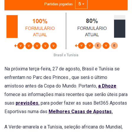
Brasil x Tunísia
Na próxima terça-feira, 27 de agosto, Brasil e Tunísia se
enfrentam no Parc des Princes , que será o último
amistoso antes da Copa do Mundo. Portanto,
a Dhoze
fornece as informações mais recentes que serão úteis para
suas
previsões.
para poder fazer as suas Bet365 Apostas
Esportivas numa das
Melhores Casas de
Apostas
.
A Verde-amarela e a Tunísia, seleção africana do Mundial,