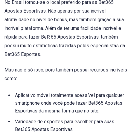
No Brasil tornou-se o local preferido para as Bet365
Apostas Esportivas. Não apenas por sua incrível
atratividade no nível de bônus, mas também graças à sua
incrível plataforma. Além de ter uma facilidade incrível e
rápida para fazer Bet365 Apostas Esportivas, também
possui muito estatísticas trazidas pelos especialistas da
Bet365 Esportes.
Mas não é só isso, pois também possui recursos incríveis
como:
Aplicativo móvel totalmente acessível para qualquer
smartphone onde você pode fazer Bet365 Apostas
Esportivas da mesma forma que no site.
Variedade de esportes para escolher para suas
Bet365 Apostas Esportivas.