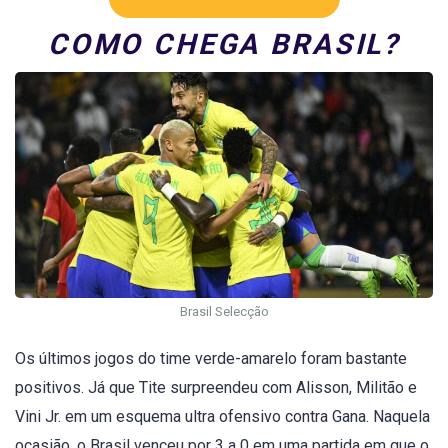
COMO CHEGA BRASIL?
Brasil Selecção
Os últimos jogos do time verde-amarelo foram bastante
positivos. Já que Tite surpreendeu com Alisson, Militão e
Vini Jr. em um esquema ultra ofensivo contra Gana. Naquela
ocasião, o Brasil venceu por 3 a 0 em uma partida em que o