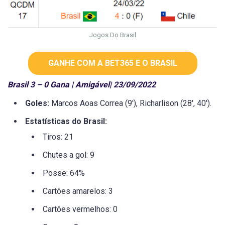
Jogos Do Brasil
GANHE COM A BET365 E O BRASIL
Brasil 3 – 0 Gana | Amigável| 23/09/2022
Goles:
Marcos Aoas Correa (9′), Richarlison (28′, 40′).
Estatísticas do Brasil:
Tiros: 21
Chutes a gol: 9
Posse: 64%
Cartões amarelos: 3
Cartões vermelhos: 0