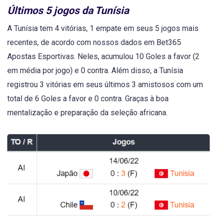
Últimos 5 jogos da Tunísia
A Tunísia tem 4 vitórias, 1 empate em seus 5 jogos mais
recentes, de acordo com nossos dados em Bet365
Apostas Esportivas. Neles, acumulou 10 Goles a favor (2
em média por jogo) e 0 contra. Além disso, a Tunísia
registrou 3 vitórias em seus últimos 3 amistosos com um
total de 6 Goles a favor e 0 contra. Graças à boa
mentalização e preparação da seleção africana.