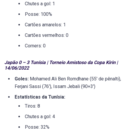
Chutes a gol: 1
Posse: 100%
Cartões amarelos: 1
Cartões vermelhos: 0
Corners: 0
Japão 0 – 3 Tunísia | Torneio Amistoso da Copa Kirin |
14/06/2022
Goles:
Mohamed Ali Ben Romdhane (55′ de pênalti),
Ferjani Sassi (76′), Issam Jebali (90+3′)
Estatísticas da Tunísia:
Tiros: 8
Chutes a gol: 4
Posse: 32%