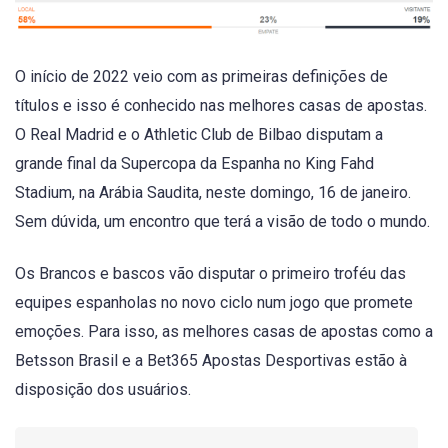
O início de 2022 veio com as primeiras definições de
títulos e isso é conhecido nas melhores casas de apostas.
O Real Madrid e o Athletic Club de Bilbao disputam a
grande final da Supercopa da Espanha no King Fahd
Stadium, na Arábia Saudita, neste domingo, 16 de janeiro.
Sem dúvida, um encontro que terá a visão de todo o mundo.
Os Brancos e bascos vão disputar o primeiro troféu das
equipes espanholas no novo ciclo num jogo que promete
emoções. Para isso, as melhores casas de apostas como a
Betsson Brasil e a Bet365 Apostas Desportivas estão à
disposição dos usuários.