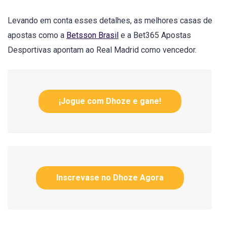
Levando em conta esses detalhes, as melhores casas de
apostas como a
Betsson Brasil
e a Bet365 Apostas
Desportivas apontam ao Real Madrid como vencedor.
¡Jogue com Dhoze e gane!
Inscrevase no Dhoze Agora