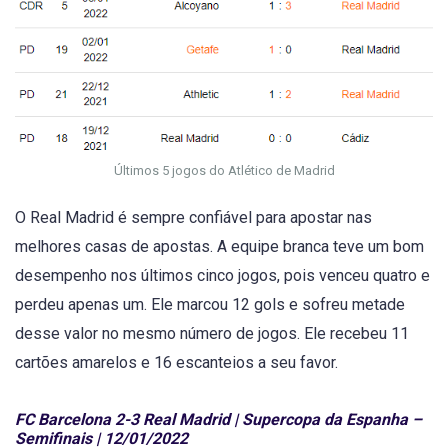
Últimos 5 jogos do Atlético de Madrid
O Real Madrid é sempre confiável para apostar nas
melhores casas de apostas. A equipe branca teve um bom
desempenho nos últimos cinco jogos, pois venceu quatro e
perdeu apenas um. Ele marcou 12 gols e sofreu metade
desse valor no mesmo número de jogos. Ele recebeu 11
cartões amarelos e 16 escanteios a seu favor.
FC Barcelona 2-3 Real Madrid | Supercopa da Espanha –
Semifinais | 12/01/2022