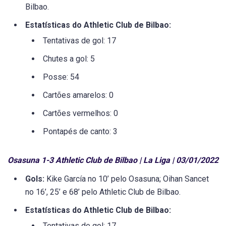
Bilbao.
Estatísticas do Athletic Club de Bilbao:
Tentativas de gol: 17
Chutes a gol: 5
Posse: 54
Cartões amarelos: 0
Cartões vermelhos: 0
Pontapés de canto: 3
Osasuna 1-3 Athletic Club de Bilbao | La Liga | 03/01/2022
Gols:
Kike García no 10’ pelo Osasuna; Oihan Sancet
no 16’, 25’ e 68’ pelo Athletic Club de Bilbao.
Estatísticas do Athletic Club de Bilbao:
Tentativas de gol: 17