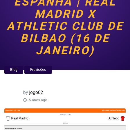
ESPANHA | REAL
MADRID X
ATHLETIC CLUB DE
BILBAO (16 DE
JANEIRO)
Blog
Previsões
by
jogo02
5 anos ago