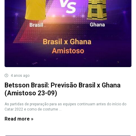
4 anos ago
Betsson Brasil: Previsão Brasil x Ghana
(Amistoso 23-09)
As partidas de preparação para as equipes continuam antes do início do
Catar 2022 e como de costume ...
Read more »