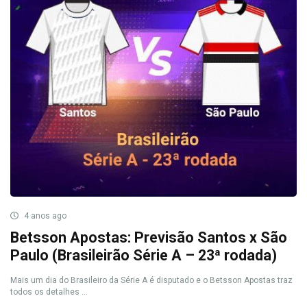
4 anos ago
Betsson Apostas: Previsão Santos x São
Paulo (Brasileirão Série A – 23ª rodada)
Mais um dia do Brasileiro da Série A é disputado e o Betsson Apostas traz
todos os detalhes ...