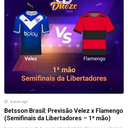
4 anos ago
Betsson Brasil: Previsão Velez x Flamengo
(Semifinais da Libertadores – 1ª mão)