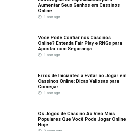
Aumentar Seus Ganhos em Cassinos
Online
1 ano ago
Você Pode Confiar nos Cassinos
Online? Entenda Fair Play e RNGs para
Apostar com Segurança
1 ano ago
Erros de Iniciantes a Evitar ao Jogar em
Cassinos Online: Dicas Valiosas para
Começar
1 ano ago
Os Jogos de Cassino Ao Vivo Mais
Populares Que Você Pode Jogar Online
Hoje