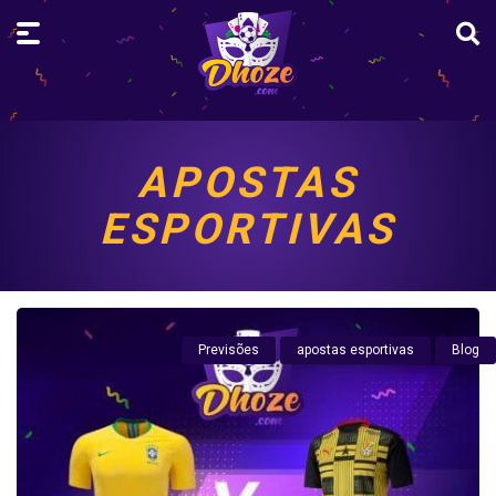
APOSTAS
ESPORTIVAS
Previsões
apostas esportivas
Blog