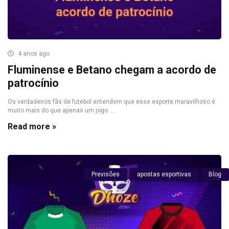
4 anos ago
Fluminense e Betano chegam a acordo de
patrocínio
Os verdadeiros fãs de futebol entendem que esse esporte maravilhoso é
muito mais do que apenas um jogo. ...
Read more »
Previsões
apostas esportivas
Blog