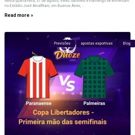
Nesta quarta-feira, 31 de agosto, Vélez Sarsfield e Flamengo se enfrentam
no Estádio José Amalfitani, em Buenos Aires, ...
Read more »
Previsões
apostas esportivas
Blog