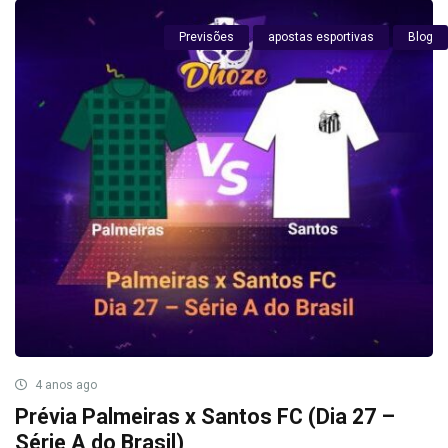
Previsões
apostas esportivas
Blog
4 anos ago
Prévia Palmeiras x Santos FC (Dia 27 –
Série A do Brasil)