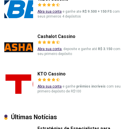
Abra sua conta
e ganhe ate
R$ 9.500 + 150 FS
com
seus primeiros 4 depósitos
Cashalot Cassino
Abra sua conta
, deposite e ganhe até
R$ 3.150
com
seu primeiro depósito
KTO Cassino
Abra sua conta
e ganhe
prêmios incríveis
com seu
primeiro depósito de R$100
Últimas Notícias
Estratégias de Especialistas para