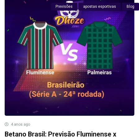
Previsões
apostas esportivas
Blog
4 anos ago
Betano Brasil: Previsão Fluminense x