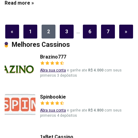
Read more »
«
1
2
3
…
6
7
»
Melhores Cassinos
Brazino777
Abra sua conta
e ganhe ate
R$ 4.000
com seus
primeiros 3 depósitos
Spinbookie
Abra sua conta
e ganhe ate
R$ 4.800
com seus
primeiros 4 depósitos
1xBet Cassino