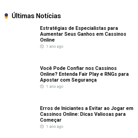
Últimas Notícias
Estratégias de Especialistas para
Aumentar Seus Ganhos em Cassinos
Online
1 ano ago
Você Pode Confiar nos Cassinos
Online? Entenda Fair Play e RNGs para
Apostar com Segurança
1 ano ago
Erros de Iniciantes a Evitar ao Jogar em
Cassinos Online: Dicas Valiosas para
Começar
1 ano ago