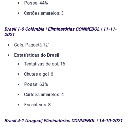
Posse: 44%
Cartões amarelos: 3
Brasil 1-0 Colômbia | Eliminatórias CONMEBOL | 11-11-
2021
Gols: Paquetá 72’
Estatísticas do Brasil
Tentativas de gol: 16
Chutes a gol: 6
Posse: 63%
Cartões amarelos: 4
Escanteios: 8
Brasil 4-1 Uruguai| Eliminatórias CONMEBOL | 14-10-2021