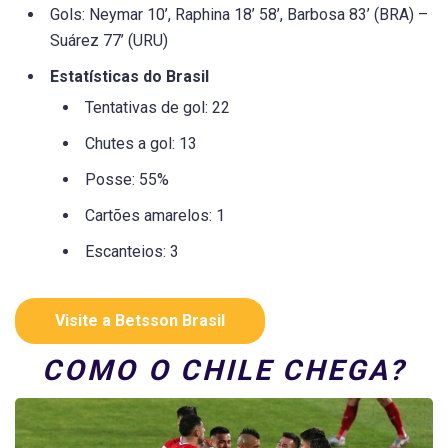
Gols: Neymar 10’, Raphina 18’ 58’, Barbosa 83’ (BRA) –
Suárez 77’ (URU)
Estatísticas do Brasil
Tentativas de gol: 22
Chutes a gol: 13
Posse: 55%
Cartões amarelos: 1
Escanteios: 3
Visite a Betsson Brasil
COMO O CHILE CHEGA?