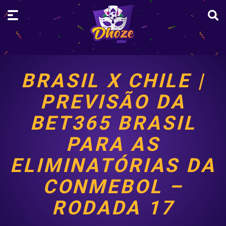
BRASIL X CHILE |
PREVISÃO DA
BET365 BRASIL
PARA AS
ELIMINATÓRIAS DA
CONMEBOL –
RODADA 17