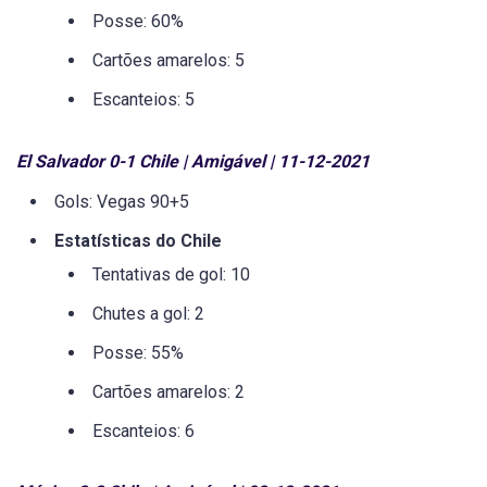
Posse: 60%
Cartões amarelos: 5
Escanteios: 5
El Salvador 0-1 Chile | Amigável | 11-12-2021
Gols: Vegas 90+5
Estatísticas do Chile
Tentativas de gol: 10
Chutes a gol: 2
Posse: 55%
Cartões amarelos: 2
Escanteios: 6