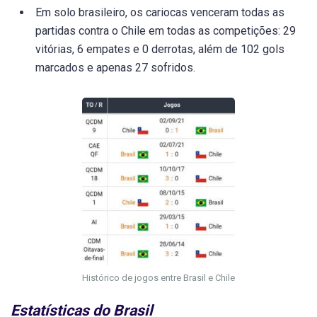
Em solo brasileiro, os cariocas venceram todas as
partidas contra o Chile em todas as competições: 29
vitórias, 6 empates e 0 derrotas, além de 102 gols
marcados e apenas 27 sofridos.
Histórico de jogos entre Brasil e Chile
Estatísticas do Brasil